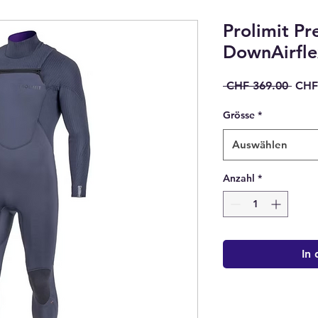
Prolimit Pr
DownAirfle
Stan
 CHF 369.00 
CHF
Grösse
*
Auswählen
Anzahl
*
In