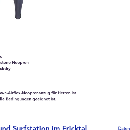
od
estone Neopren
ickdry
own-Airflex-Neoprenanzug für Herren ist
lle Bedingungen geeignet ist.
nd Surfstation im Fricktal
Daten