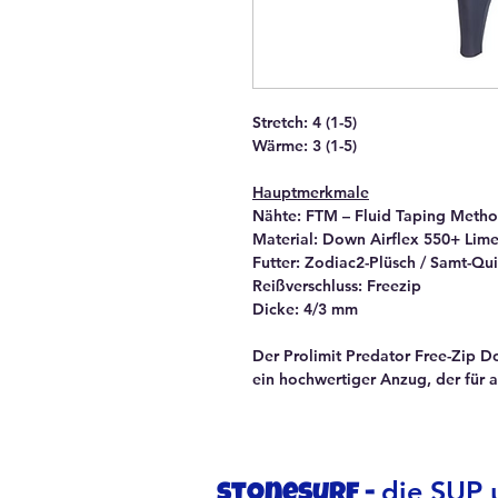
Stretch: 4 (1-5)
Wärme: 3 (1-5)
Hauptmerkmale
Nähte: FTM – Fluid Taping Meth
Material: Down Airflex 550+ Lim
Futter: Zodiac2-Plüsch / Samt-Qu
Reißverschluss: Freezip
Dicke: 4/3 mm
Der Prolimit Predator Free-Zip D
ein hochwertiger Anzug, der für a
die SUP u
stonesurf -