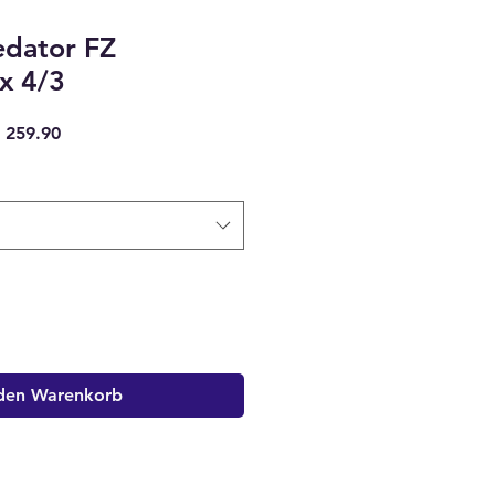
edator FZ
x 4/3
dardpreis
Sale-
 259.90
Preis
 den Warenkorb