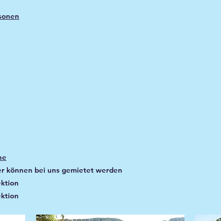
sonen
he
er können bei uns gemietet werden​
ktion
ktion