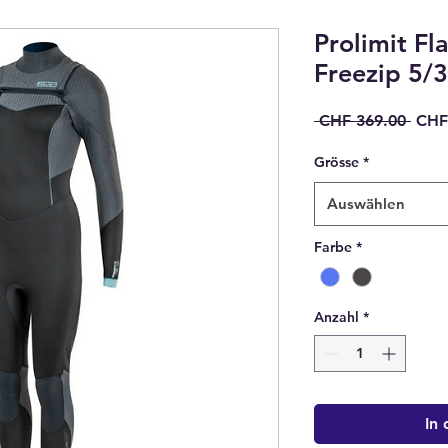
Prolimit Fl
Freezip 5/3
Stan
 CHF 369.00 
CHF
Grösse
*
Auswählen
Farbe
*
Anzahl
*
In