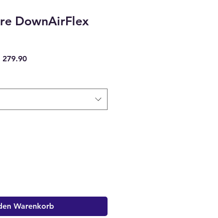
are DownAirFlex
dardpreis
Sale-
 279.90
Preis
 den Warenkorb