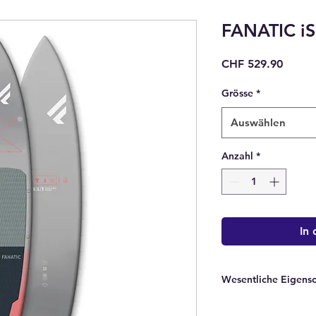
FANATIC iS
Preis
CHF 529.90
Grösse
*
Auswählen
Anzahl
*
In
Wesentliche Eigens
S | L | T TECHNOLO