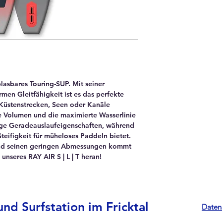
Stiff | Light | Tough 
branchenführendes 
macht unsere Boards
kompakter beim Rol
Bänder garantieren 
Langlebigkeit.
Touring Style Shape
fblasbares Touring-SUP. Mit seiner
Fanatic's Touring-Be
men Gleitfähigkeit ist es das perfekte
und Effizienz
e Küstenstrecken, Seen oder Kanäle
 Volumen und die maximierte Wasserlinie
DIE LEICHTESTE U
tige Geradeauslaufeigenschaften, während
ES GIBT!
Steifigkeit für müheloses Paddeln bietet.
Wir haben unsere Ta
nd seinen geringen Abmessungen kommt
konzipiert und das 
unseres RAY AIR S | L | T heran!
reduziert!
ZURRGURT + SCHU
2-in-1-Funktion: fixi
als Schultergurt ve
nd Surfstation im Fricktal
Daten