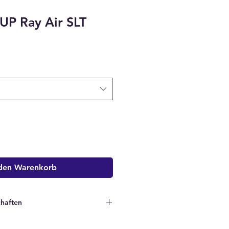
UP Ray Air SLT
 den Warenkorb
chaften
GY