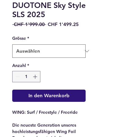
DUOTONE Sky Style
SLS 2025
Standardpreis
Sale-
 CHF 1'999.00 
CHF 1'499.25
Preis
Grösse
*
Anzahl
*
In den Warenkorb
WING: Surf / Freestyle / Freeride
Die neueste Generation unseres
hochleistungsfähigen Wing Foil